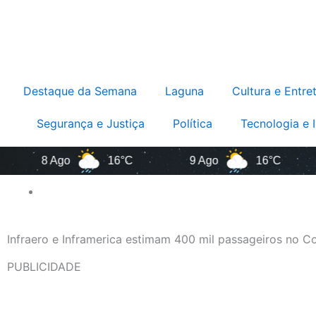
Destaque da Semana
Laguna
Cultura e Entre
Segurança e Justiça
Política
Tecnologia e 
8 Ago
16°C
9 Ago
16°C
10
Infraero e Inframerica estimam 400 mil passageiros no Co
PUBLICIDADE