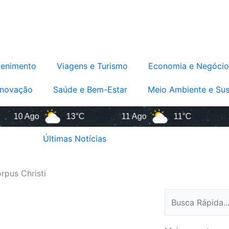
tenimento
Viagens e Turismo
Economia e Negócio
Inovação
Saúde e Bem-Estar
Meio Ambiente e Sus
 Ago
13°C
11 Ago
11°C
12 Ag
Últimas Notícias
rpus Christi
Pesquisar