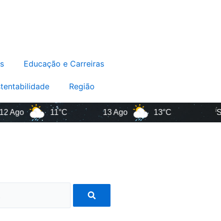
s
Educação e Carreiras
tentabilidade
Região
o
11°C
13 Ago
13°C
Santa C