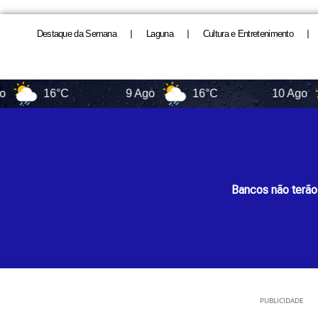
Destaque da Semana
Laguna
Cultura e Entretenimento
16°C
9 Ago
16°C
10 Ago
Bancos não terão 
PUBLICIDADE