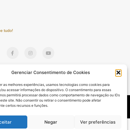
e tudo!
F
I
Y
a
n
o
c
s
u
e
t
t
b
a
u
o
g
b
Gerenciar Consentimento de Cookies
o
r
e
k
a
er as melhores experiências, usamos tecnologias como cookies para
-
m
/ou acessar informações do dispositivo. O consentimento para essas
f
 nos permitirá processar dados como comportamento de navegação ou IDs
este site. Não consentir ou retirar o consentimento pode afetar
DE E BEM-ESTAR
CULTURA E ENTRETENIMENTO
ESPORTES
te certos recursos e funções.
ceitar
Negar
Ver preferências
mktinfo.com.br