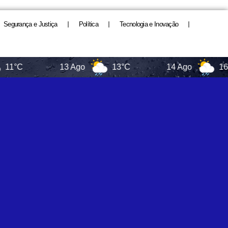
Segurança e Justiça
Política
Tecnologia e Inovação
C
13 Ago
13°C
14 Ago
16°C