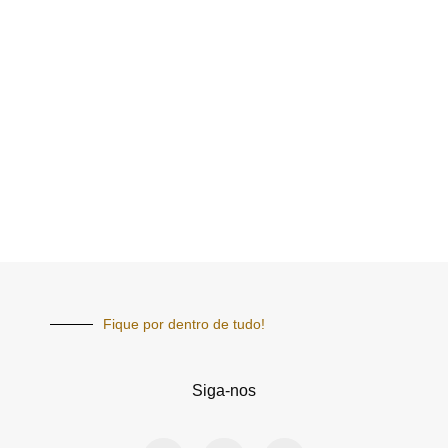
Fique por dentro de tudo!
Siga-nos
F
I
Y