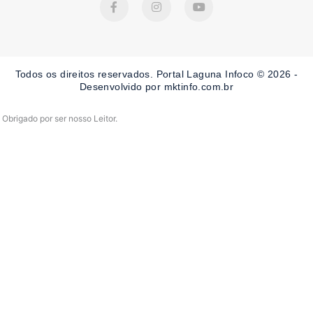
a
n
o
c
s
u
e
t
t
b
a
u
o
g
b
o
r
e
Todos os direitos reservados. Portal Laguna Infoco © 2026 -
k
a
-
m
Desenvolvido por mktinfo.com.br
f
Obrigado por ser nosso Leitor.