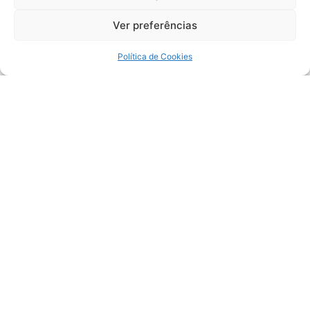
Ver preferências
Política de Cookies
Cultura e Entretenimento
“Rota do Queijo” impulsiona turismo de
experiência no Serro (MG)
3 de agosto de 2026