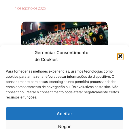
4 de agosto de 2026
Gerenciar Consentimento
de Cookies
Para fornecer as melhores experiências, usamos tecnologias como
cookies para armazenar e/ou acessar informações do dispositivo. O
consentimento para essas tecnologias nos permitirá processar dados
como comportamento de navegação ou IDs exclusivos neste site. Não
consentir ou retirar o consentimento pode afetar negativamente certos
Cultura e Entretenimento
recursos e funções.
Mostra de cinema infantil começa hoje (4); serão
50 sessões gratuitas
Aceitar
Negar
4 de agosto de 2026