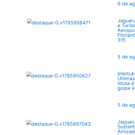
6 de a
Jaguar
e Turis
Aeropor
Florian
315
5 de a
Imbitub
Últimas
Idosa é
golpe e
5 de a
Jaguar
Sustent
Amizade