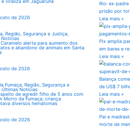
t e viraliza em Jaguaruna
Rio: ex-padr
prisão por to
gosto de 2026
Leia mais »
ma
,
Região
,
Segurança e Justiça
,
 Notícias
Pix amplia p
 Caramelo alerta para aumento dos
ratos e abandono de animais em Santa
em bares e re
a
Leia mais »
gosto de 2026
Balança comer
da Fumaça
,
Região
,
Segurança e
de US$ 7 bilh
,
Últimas Notícias
uspeito de agredir filho de 5 anos com
Leia mais »
m Morro da Fumaça; criança
ntava diversos hematomas
Pai e madrast
gosto de 2026
morte de men