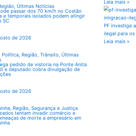
Leia mais »
Região
,
Últimas Notícias
pode passar dos 70 km/h no Costão
a e temporais isolados podem atingir
e SC
PF investiga 
ilegal para o
gosto de 2026
Leia mais »
,
Política
,
Região
,
Trânsito
,
Últimas
s
ga pedido de vistoria na Ponte Anita
di e deputado cobra divulgação de
ações
gosto de 2026
hinha
,
Região
,
Segurança e Justiça
ados tentam invadir comércio e
ameaças de morte a empresário em
hinha