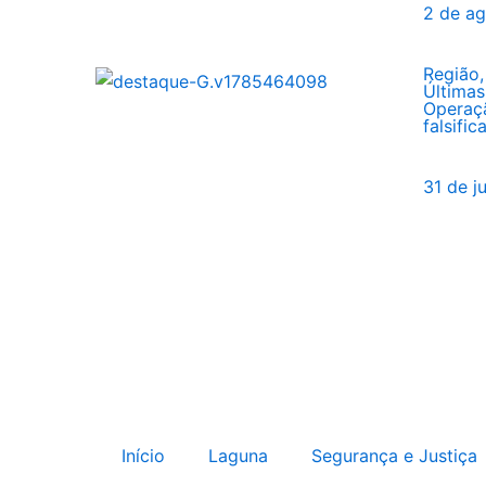
2 de a
Região
Últimas
Operaç
falsifi
31 de j
Início
Laguna
Segurança e Justiça