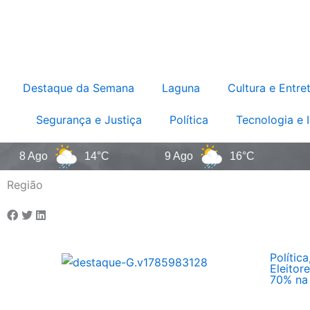
Destaque da Semana
Laguna
Cultura e Entre
Segurança e Justiça
Política
Tecnologia e 
 Ago
14°C
9 Ago
16°C
10 Ag
Região
Política
Eleitor
70% na