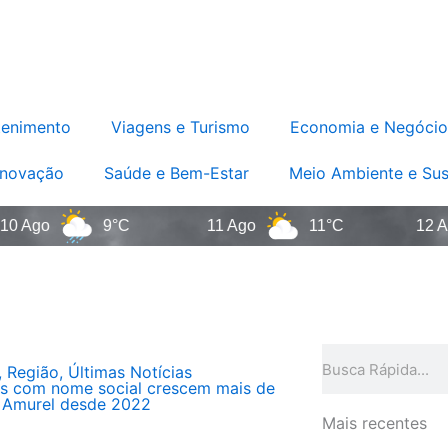
tenimento
Viagens e Turismo
Economia e Negócio
Inovação
Saúde e Bem-Estar
Meio Ambiente e Sus
o
9°C
11 Ago
11°C
12 Ago
Pesquisar
,
Região
,
Últimas Notícias
es com nome social crescem mais de
 Amurel desde 2022
Mais recentes