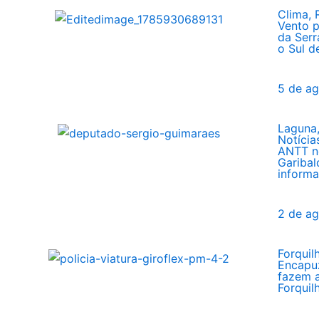
Clima
,
Vento 
da Serr
o Sul d
5 de a
Laguna
Notícia
ANTT ne
Garibal
inform
2 de a
Forquil
Encapuz
fazem 
Forquil