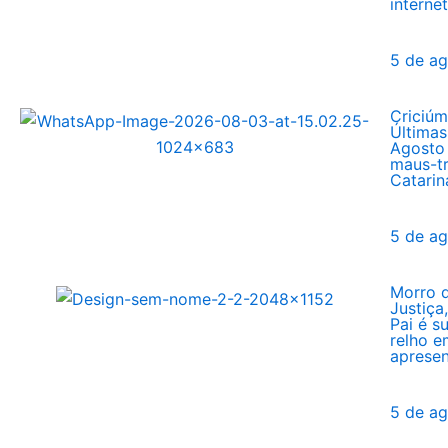
interne
5 de a
Criciú
Últimas
Agosto
maus-t
Catarin
5 de a
Morro 
Justiça
Pai é s
relho e
aprese
5 de a