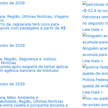
gosto de 2026
una
,
Região
,
Últimas Notícias
,
Viagens
Petrobras tem
mo
no segundo tr
to de Jaguaruna terá voos para
ópolis com passagens a partir de R$
Leia mais »
gosto de 2026
Ninguém acer
acumula para
a
,
Região
,
Segurança e Justiça
,
Leia mais »
 Notícias
 presa após suspeita de tentar aplicar
m agência bancária de Imbituba
Polícia Federa
gosto de 2026
queda de avi
Leia mais »
una
,
Meio Ambiente e
abilidade
,
Região
,
Últimas Notícias
 entre cadela e porquinha encanta a