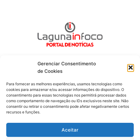
Gerenciar Consentimento
de Cookies
Fique por dentro de tudo!
Para fornecer as melhores experiências, usamos tecnologias como
cookies para armazenar e/ou acessar informações do dispositivo. O
consentimento para essas tecnologias nos permitirá processar dados
Siga-nos
como comportamento de navegação ou IDs exclusivos neste site. Não
consentir ou retirar o consentimento pode afetar negativamente certos
recursos e funções.
F
I
Y
a
n
o
c
s
u
Aceitar
e
t
t
b
a
u