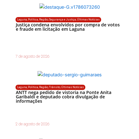
Laguna
,
Política
,
Região
,
Segurança e Justiça
,
Últimas Notícias
Justiça condena envolvidos por compra de votos
e fraude em licitação em Laguna
7 de agosto de 2026
Laguna
,
Política
,
Região
,
Trânsito
,
Últimas Notícias
ANTT nega pedido de vistoria na Ponte Anita
Garibaldi e deputado cobra divulgação de
informações
2 de agosto de 2026