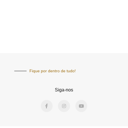
Fique por dentro de tudo!
Siga-nos
F
I
Y
a
n
o
c
s
u
e
t
t
b
a
u
o
g
b