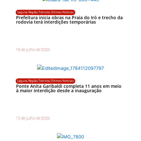
Laguna
,
Região
,
Trânsito
,
Últimas Notícias
Prefeitura inicia obras na Praia do Iró e trecho da
rodovia terá interdições temporárias
18 de julho de 2026
Laguna
,
Região
,
Trânsito
,
Últimas Notícias
Ponte Anita Garibaldi completa 11 anos em meio
à maior interdição desde a inauguração
15 de julho de 2026