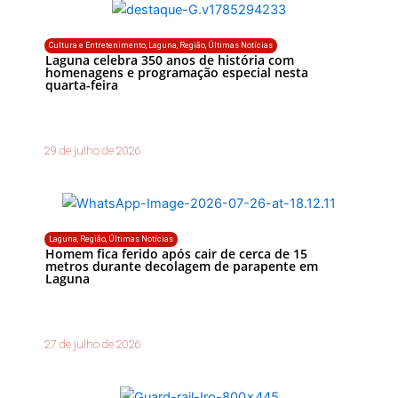
Cultura e Entretenimento
,
Laguna
,
Região
,
Últimas Notícias
Laguna celebra 350 anos de história com
homenagens e programação especial nesta
quarta-feira
29 de julho de 2026
Laguna
,
Região
,
Últimas Notícias
Homem fica ferido após cair de cerca de 15
metros durante decolagem de parapente em
Laguna
27 de julho de 2026