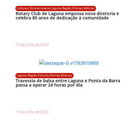
Cultura e Entretenimento
,
Laguna
,
Região
,
Últimas Notícias
Rotary Club de Laguna empossa nova diretoria e
celebra 80 anos de dedicação à comunidade
13 de julho de 2026
Laguna
,
Região
,
Trânsito
,
Últimas Notícias
Travessia de balsa entre Laguna e Ponta da Barra
passa a operar 24 horas por dia
13 de julho de 2026