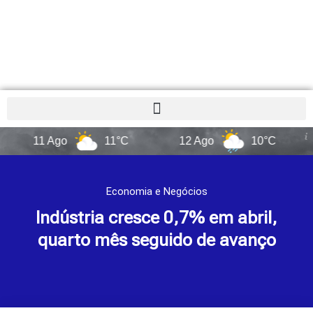
1 Ago
11°C
12 Ago
10°C
Sa
Economia e Negócios
Indústria cresce 0,7% em abril,
quarto mês seguido de avanço