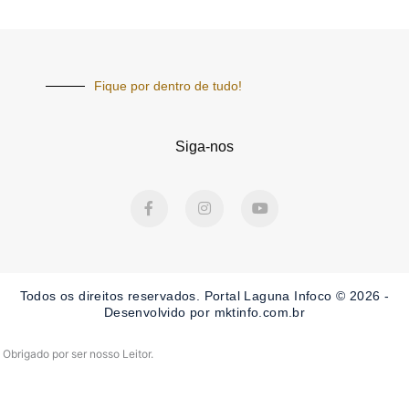
Fique por dentro de tudo!
Siga-nos
F
I
Y
a
n
o
c
s
u
e
t
t
b
a
u
o
g
b
o
r
e
Todos os direitos reservados. Portal Laguna Infoco © 2026 -
k
a
-
m
Desenvolvido por mktinfo.com.br
f
Obrigado por ser nosso Leitor.