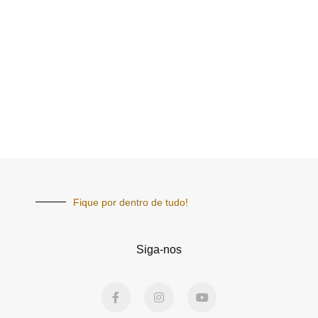
Fique por dentro de tudo!
Siga-nos
F
I
Y
a
n
o
c
s
u