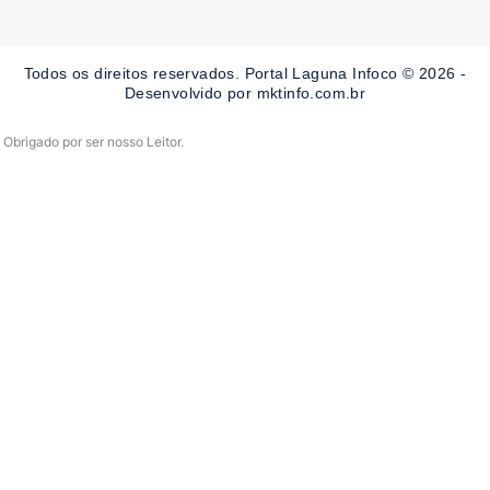
e
t
t
b
a
u
o
g
b
o
r
e
Todos os direitos reservados. Portal Laguna Infoco © 2026 -
k
a
-
m
Desenvolvido por mktinfo.com.br
f
Obrigado por ser nosso Leitor.