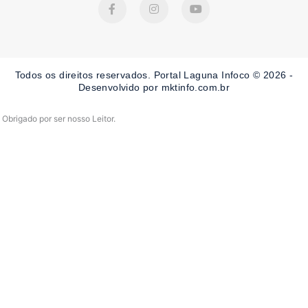
a
n
o
c
s
u
e
t
t
b
a
u
o
g
b
o
r
e
Todos os direitos reservados. Portal Laguna Infoco © 2026 -
k
a
-
m
Desenvolvido por mktinfo.com.br
f
Obrigado por ser nosso Leitor.