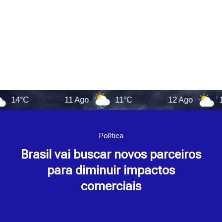
C
11 Ago
11°C
12 Ago
12°C
Política
Brasil vai buscar novos parceiros
para diminuir impactos
comerciais