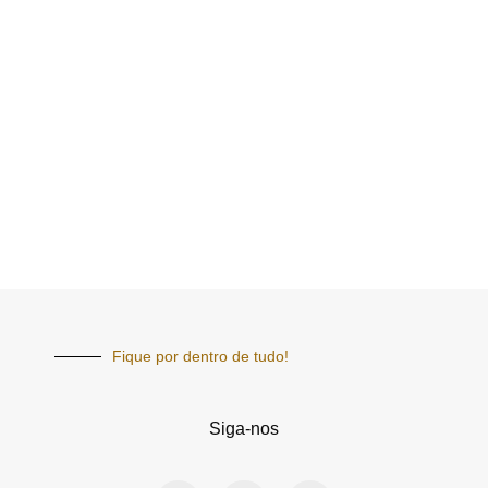
Fique por dentro de tudo!
Siga-nos
F
I
Y