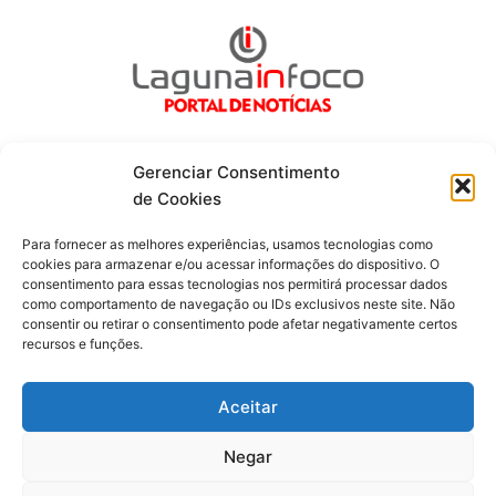
Gerenciar Consentimento
de Cookies
Fique por dentro de tudo!
Para fornecer as melhores experiências, usamos tecnologias como
cookies para armazenar e/ou acessar informações do dispositivo. O
consentimento para essas tecnologias nos permitirá processar dados
Siga-nos
como comportamento de navegação ou IDs exclusivos neste site. Não
consentir ou retirar o consentimento pode afetar negativamente certos
recursos e funções.
F
I
Y
a
n
o
c
s
u
Aceitar
e
t
t
b
a
u
o
g
b
Negar
o
r
e
Todos os direitos reservados. Portal Laguna Infoco © 2026 -
k
a