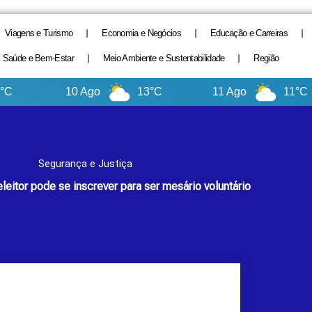
Viagens e Turismo
Economia e Negócios
Educação e Carreiras
Saúde e Bem-Estar
Meio Ambiente e Sustentabilidade
Região
10 Ago
13°C
11 Ago
11°C
Segurança e Justiça
leitor pode se inscrever para ser mesário voluntário