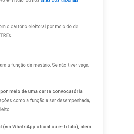
ivo e-Título, ou nos
sites
dos tribunais
 o cartório eleitoral por meio do de
TREs.
ara a função de mesário. Se não tiver vaga,
 por meio de uma carta convocatória
ações como a função a ser desempenhada,
eito.
 (via WhatsApp oficial ou e-Título), além