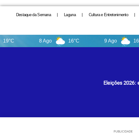
Destaque da Semana
Laguna
Cultura e Entretenimento
8 Ago
16°C
9 Ago
16°C
Eleições 2026: e
PUBLICIDADE