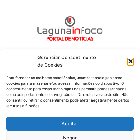
Gerenciar Consentimento
de Cookies
Fique por dentro de tudo!
Para fornecer as melhores experiências, usamos tecnologias como
cookies para armazenar e/ou acessar informações do dispositivo. O
consentimento para essas tecnologias nos permitirá processar dados
Siga-nos
como comportamento de navegação ou IDs exclusivos neste site. Não
consentir ou retirar o consentimento pode afetar negativamente certos
recursos e funções.
F
I
Y
a
n
o
c
s
u
Aceitar
e
t
t
b
a
u
o
g
b
Negar
o
r
e