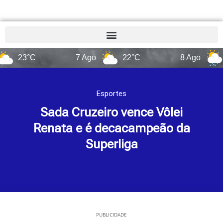
23°C
7 Ago
22°C
8 Ago
14°
Esportes
Sada Cruzeiro vence Vôlei
Renata e é decacampeão da
Superliga
PUBLICIDADE