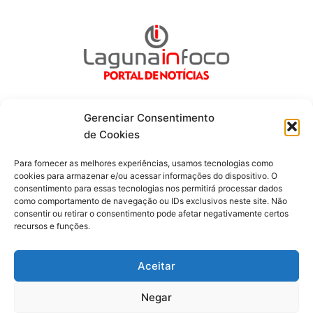
Gerenciar Consentimento
de Cookies
Fique por dentro de tudo!
Para fornecer as melhores experiências, usamos tecnologias como
cookies para armazenar e/ou acessar informações do dispositivo. O
consentimento para essas tecnologias nos permitirá processar dados
Siga-nos
como comportamento de navegação ou IDs exclusivos neste site. Não
consentir ou retirar o consentimento pode afetar negativamente certos
recursos e funções.
F
I
Y
a
n
o
c
s
u
Aceitar
e
t
t
b
a
u
o
g
b
Negar
o
r
e
Todos os direitos reservados. Portal Laguna Infoco © 2026 -