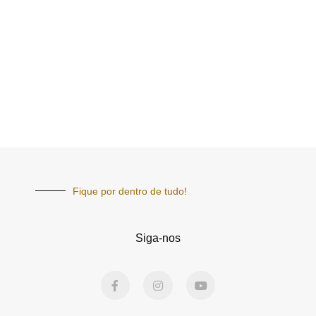
Fique por dentro de tudo!
Siga-nos
F
I
Y
a
n
o
c
s
u
e
t
t