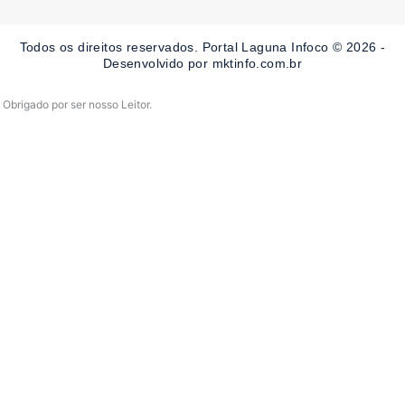
b
a
u
o
g
b
o
r
e
Todos os direitos reservados. Portal Laguna Infoco © 2026 -
k
a
-
m
Desenvolvido por mktinfo.com.br
f
Obrigado por ser nosso Leitor.