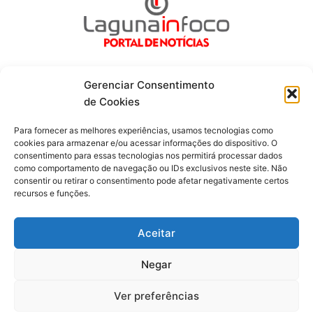
Gerenciar Consentimento
de Cookies
Fique por dentro de tudo!
Para fornecer as melhores experiências, usamos tecnologias como
cookies para armazenar e/ou acessar informações do dispositivo. O
consentimento para essas tecnologias nos permitirá processar dados
Siga-nos
como comportamento de navegação ou IDs exclusivos neste site. Não
consentir ou retirar o consentimento pode afetar negativamente certos
recursos e funções.
F
I
Y
a
n
o
c
s
u
Aceitar
e
t
t
b
a
u
o
g
b
Negar
o
r
e
Todos os direitos reservados. Portal Laguna Infoco © 2026 -
k
a
-
m
Desenvolvido por mktinfo.com.br
Ver preferências
f