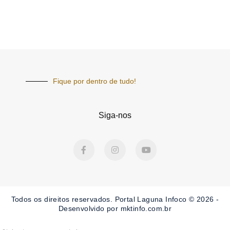
Fique por dentro de tudo!
Siga-nos
F
I
Y
a
n
o
c
s
u
e
t
t
b
a
u
o
g
b
o
r
e
Todos os direitos reservados. Portal Laguna Infoco © 2026 -
k
a
-
m
Desenvolvido por mktinfo.com.br
f