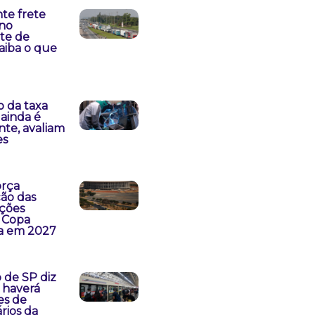
nte frete
no
te de
saiba o que
 da taxa
 ainda é
ente, avaliam
es
orça
ção das
ções
 Copa
a em 2027
 de SP diz
 haverá
es de
rios da