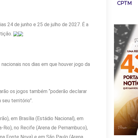
CPTM
dias 24 de junho e 25 de julho de 2027. É a
tição.
s nacionais nos dias em que houver jogo da
iarão os jogos também “poderão declarar
seu território”.
ão), em Brasília (Estádio Nacional), em
a-Rio), no Recife (Arena de Pernambuco),
rena Fonte Nova) e em São Paulo (Arena