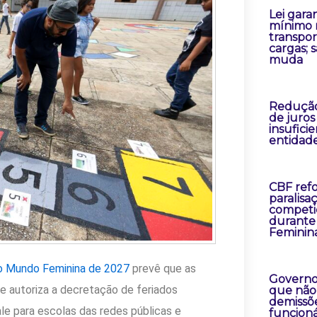
Lei gara
mínimo 
transpor
cargas; 
muda
Redução
de juros
insufici
entidad
CBF ref
paralisa
competi
durante
Feminin
o Mundo Feminina de 2027
prevê que as
Governo
e autoriza a decretação de feriados
que não
demissõ
vale para escolas das redes públicas e
funcioná