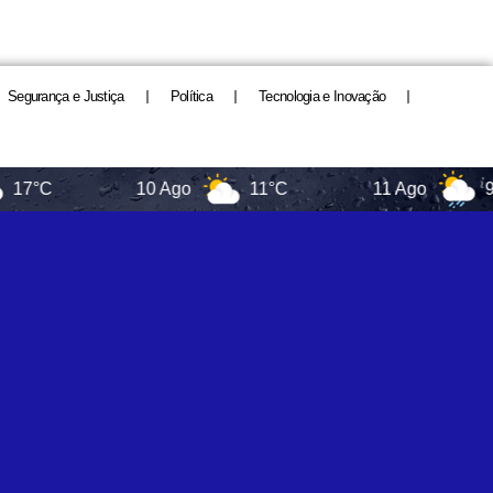
Segurança e Justiça
Política
Tecnologia e Inovação
10 Ago
11°C
11 Ago
9°C