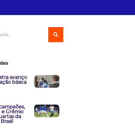
ntes
stra avanço
ação básica
 campeões,
o e Grêmio
uartas da
Brasil