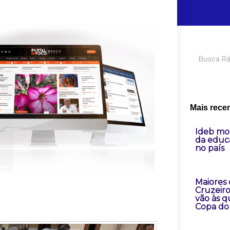
Pesquisar
Mais rece
Ideb mo
da educ
no país
Maiores
Cruzeir
vão às q
Copa do 