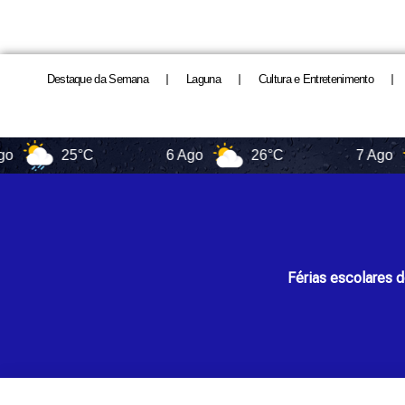
Destaque da Semana
Laguna
Cultura e Entretenimento
25°C
6 Ago
26°C
7 Ago
2
Férias escolares 