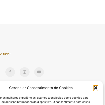
e tudo!
F
I
Y
a
n
o
c
s
u
e
t
t
b
a
u
o
g
b
Gerenciar Consentimento de Cookies
o
r
e
k
a
er as melhores experiências, usamos tecnologias como cookies para
-
m
/ou acessar informações do dispositivo. O consentimento para essas
f