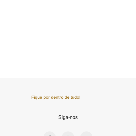
Fique por dentro de tudo!
Siga-nos
F
I
Y