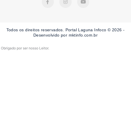
a
n
o
c
s
u
e
t
t
b
a
u
o
g
b
o
r
e
Todos os direitos reservados. Portal Laguna Infoco © 2026 -
k
a
-
m
Desenvolvido por mktinfo.com.br
f
Obrigado por ser nosso Leitor.