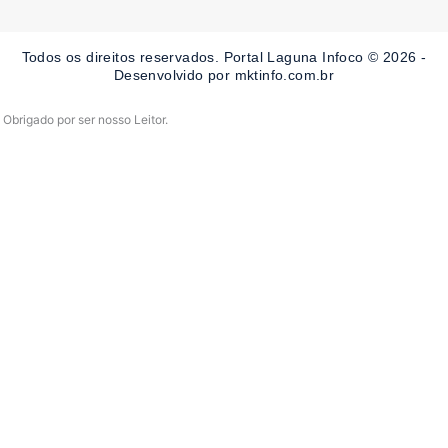
b
a
u
o
g
b
o
r
e
Todos os direitos reservados. Portal Laguna Infoco © 2026 -
k
a
-
m
Desenvolvido por mktinfo.com.br
f
Obrigado por ser nosso Leitor.