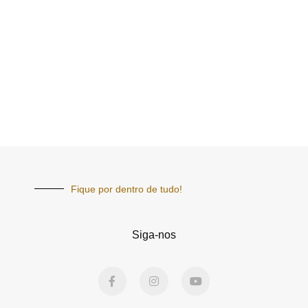
Fique por dentro de tudo!
Siga-nos
F
I
Y
a
n
o
c
s
u
e
t
t