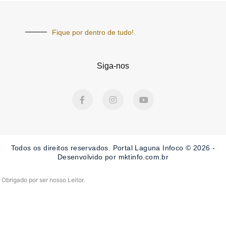
Fique por dentro de tudo!
Siga-nos
F
I
Y
a
n
o
c
s
u
e
t
t
b
a
u
o
g
b
o
r
e
Todos os direitos reservados. Portal Laguna Infoco © 2026 -
k
a
-
m
Desenvolvido por mktinfo.com.br
f
Obrigado por ser nosso Leitor.