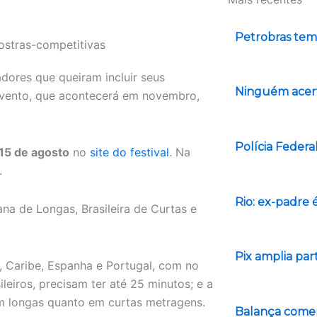
Petrobras tem 
adores que queiram incluir seus
Ninguém acert
evento, que acontecerá em novembro,
Polícia Federa
 15 de agosto
no
site do festival
. Na
.
Rio: ex-padre 
na de Longas, Brasileira de Curtas e
Pix amplia pa
, Caribe, Espanha e Portugal, com no
eiros, precisam ter até 25 minutos; e a
m longas quanto em curtas metragens.
Balança comerc