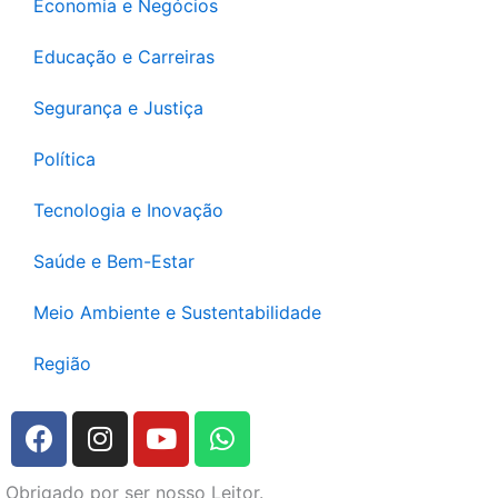
Economia e Negócios
Educação e Carreiras
Segurança e Justiça
Política
Tecnologia e Inovação
Saúde e Bem-Estar
Meio Ambiente e Sustentabilidade
Região
F
I
Y
W
a
n
o
h
c
s
u
a
Obrigado por ser nosso Leitor.