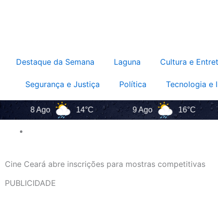
Destaque da Semana
Laguna
Cultura e Entre
Segurança e Justiça
Política
Tecnologia e 
8 Ago
14°C
9 Ago
16°C
Cine Ceará abre inscrições para mostras competitivas
PUBLICIDADE