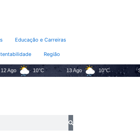
s
Educação e Carreiras
tentabilidade
Região
Ago
10°C
13 Ago
10°C
Sant