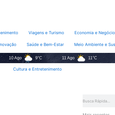
tenimento
Viagens e Turismo
Economia e Negócio
Inovação
Saúde e Bem-Estar
Meio Ambiente e Sus
10 Ago
9°C
11 Ago
11°C
12 
Cultura e Entretenimento
Pesquisar
Mais recentes