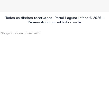
e
t
t
b
a
u
o
g
b
o
r
e
Todos os direitos reservados. Portal Laguna Infoco © 2026 -
k
a
-
m
Desenvolvido por mktinfo.com.br
f
Obrigado por ser nosso Leitor.