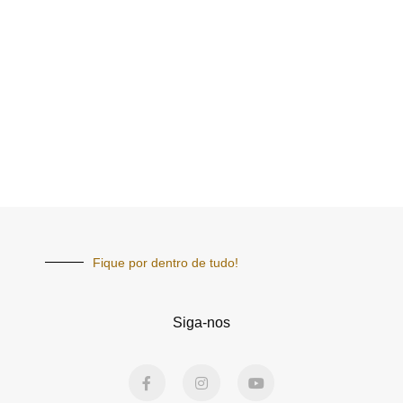
Fique por dentro de tudo!
Siga-nos
F
I
Y
a
n
o
c
s
u