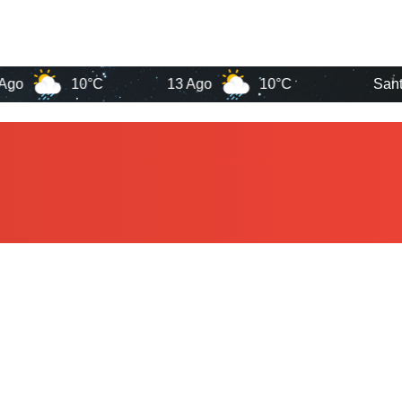
10°C
13 Ago
10°C
Santa Catar