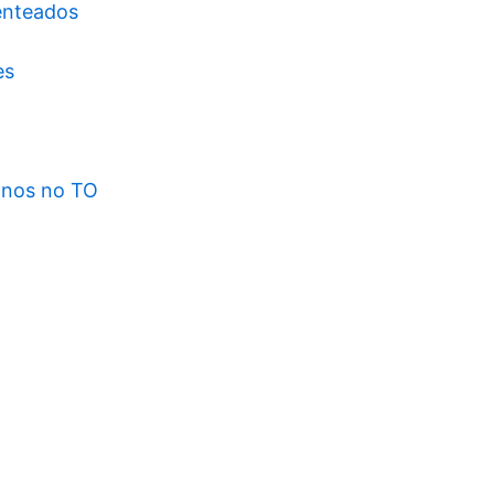
 enteados
es
anos no TO