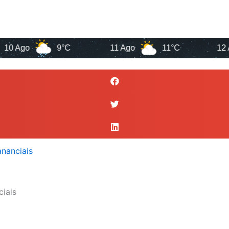
o
9°C
11 Ago
11°C
12 Ago
iais