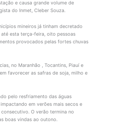
stação e causa grande volume de
gista do Inmet, Cleber Souza.
icípios mineiros já tinham decretado
té esta terça-feira, oito pessoas
amentos provocados pelas fortes chuvas
as, no Maranhão , Tocantins, Piauí e
m favorecer as safras de soja, milho e
ado pelo resfriamento das águas
ar impactando em verões mais secos e
o consecutivo. O verão termina no
às boas vindas ao outono.