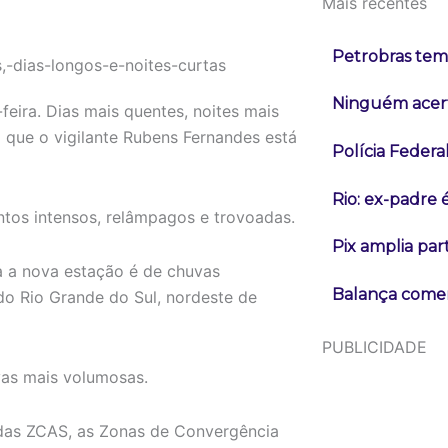
Mais recentes
Petrobras tem 
Ninguém acert
eira. Dias mais quentes, noites mais
 que o vigilante Rubens Fernandes está
Polícia Federa
Rio: ex-padre 
tos intensos, relâmpagos e trovoadas.
Pix amplia pa
a a nova estação é de chuvas
Balança comerc
do Rio Grande do Sul, nordeste de
PUBLICIDADE
vas mais volumosas.
das ZCAS, as Zonas de Convergência