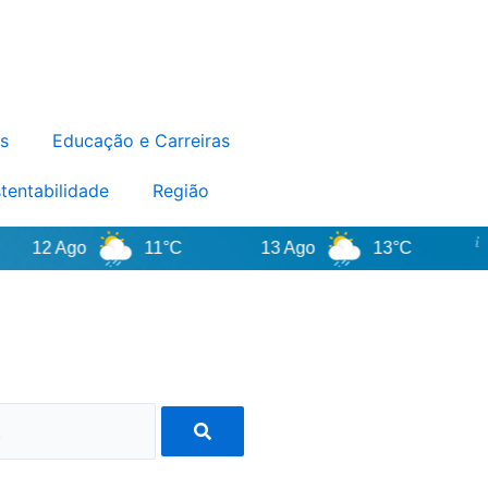
s
Educação e Carreiras
tentabilidade
Região
12 Ago
11°C
13 Ago
13°C
S