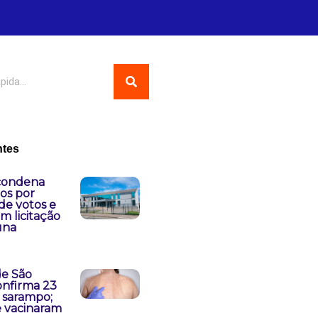
ntes
 condena
os por
de votos e
m licitação
una
de São
onfirma 23
 sarampo;
e vacinaram