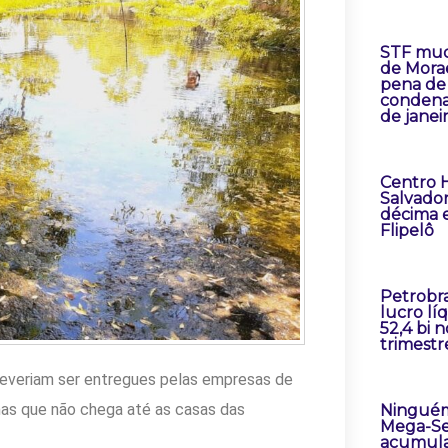
STF mud
de Mora
pena de
condena
de janei
Centro H
Salvador
décima 
Flipelô
Petrobr
lucro lí
52,4 bi 
trimestr
 deveriam ser entregues pelas empresas de
mas que não chega até as casas das
Ninguém
Mega-Se
acumula