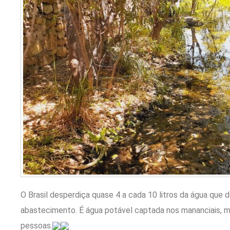
O Brasil desperdiça quase 4 a cada 10 litros da água que
abastecimento. É água potável captada nos mananciais, 
pessoas.