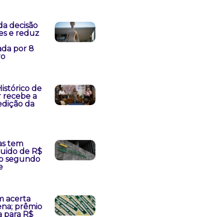
a decisão
es e reduz
da por 8
ro
istórico de
 recebe a
edição da
as tem
quido de R$
no segundo
e
 acerta
na; prêmio
 para R$