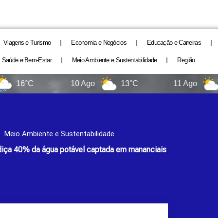
Viagens e Turismo
Economia e Negócios
Educação e Carreiras
Saúde e Bem-Estar
Meio Ambiente e Sustentabilidade
Região
°C
10 Ago
13°C
11 Ago
11°C
Meio Ambiente e Sustentabilidade
diça 40% da água potável captada em mananciais