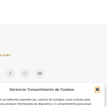
e tudo!
F
I
Y
a
n
o
c
s
u
e
t
t
b
a
u
o
g
b
Gerenciar Consentimento de Cookies
o
r
e
k
a
er as melhores experiências, usamos tecnologias como cookies para
-
m
/ou acessar informações do dispositivo. O consentimento para essas
f