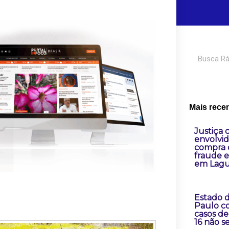
Pesquisar
Mais rece
Justiça
envolvid
compra 
fraude e
em Lag
Estado 
Paulo c
casos de
16 não s