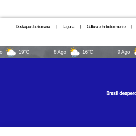
Destaque da Semana
Laguna
Cultura e Entretenimento
19°C
8 Ago
16°C
9 Ago
16
Brasil desper