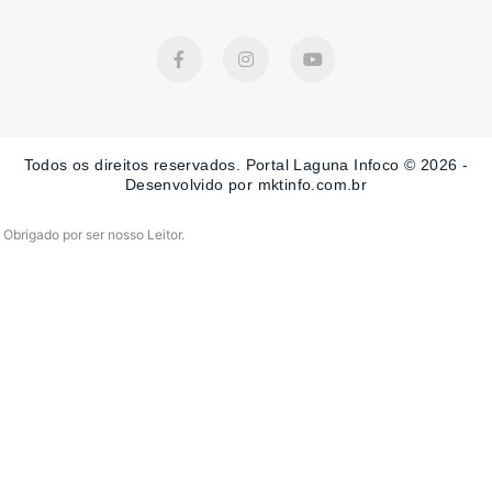
F
I
Y
a
n
o
c
s
u
e
t
t
b
a
u
o
g
b
o
r
e
Todos os direitos reservados. Portal Laguna Infoco © 2026 -
k
a
-
m
Desenvolvido por mktinfo.com.br
f
Obrigado por ser nosso Leitor.