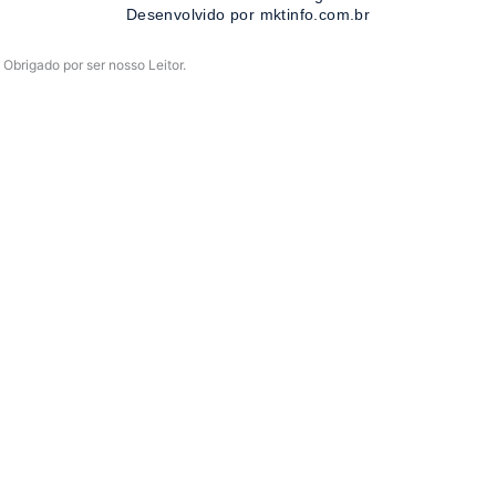
-
m
Desenvolvido por mktinfo.com.br
f
Obrigado por ser nosso Leitor.