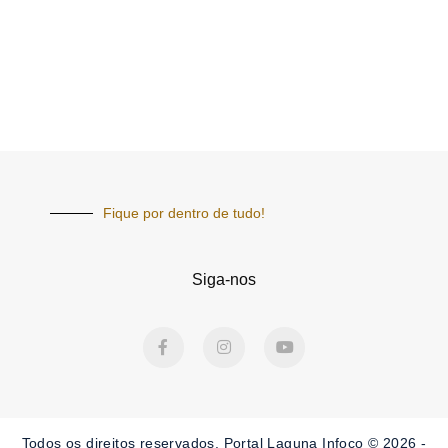
Fique por dentro de tudo!
Siga-nos
F
I
Y
a
n
o
c
s
u
e
t
t
b
a
u
o
g
b
o
r
e
Todos os direitos reservados. Portal Laguna Infoco © 2026 -
k
a