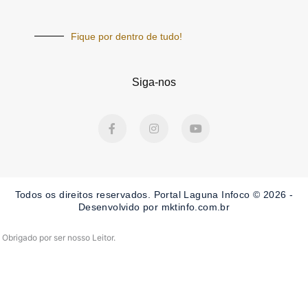
Fique por dentro de tudo!
Siga-nos
F
I
Y
a
n
o
c
s
u
e
t
t
b
a
u
o
g
b
o
r
e
Todos os direitos reservados. Portal Laguna Infoco © 2026 -
k
a
-
m
Desenvolvido por mktinfo.com.br
f
Obrigado por ser nosso Leitor.