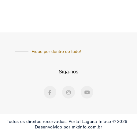
Fique por dentro de tudo!
Siga-nos
F
I
Y
a
n
o
c
s
u
e
t
t
b
a
u
o
g
b
o
r
e
Todos os direitos reservados. Portal Laguna Infoco © 2026 -
k
a
-
m
Desenvolvido por mktinfo.com.br
f