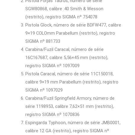
Pistola Forjas Taurus, número de série
SGW80868, calibre .40 Smith & Wesson
(restrito), registro SIGMA nº 754078
Pistola Glock, número de série BDFW477, calibre
9×19 COLOmm Parabellum (restrito), registro
SIGMA nº 881733
Carabina/Fuzil Caracal, número de série
16C167687, calibre 5,56×45 mm (restrito),
registro SIGMA nº 1097009
Pistola Caracal, número de série 11C150018,
calibre 9×19 mm Parabellum (restrito), registro
SIGMA nº 1097029
Carabina/Fuzil Springfield Armory, número de
série 1198953, calibre 7,62×51 mm (restrito),
registro SIGMA nº 1070836
Espingarda Typhoon, número de série JMB0001,
calibre 12 GA (restrito), registro SIGMA nº