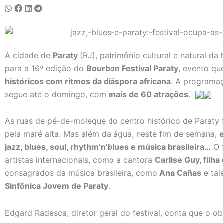
A cidade de
Paraty
(RJ), patrimônio cultural e natural d
para a 16ª edição do
Bourbon Festival Paraty
, evento q
históricos com ritmos da diáspora africana
. A programaç
segue até o domingo, com
mais de 60 atrações
.
As ruas de pé-de-moleque do centro histórico de Paraty
pela maré alta. Mas além da água, neste fim de semana,
jazz, blues, soul, rhythm’n’blues e música brasileira…
O f
artistas internacionais, como a cantora
Carlise Guy, filh
consagrados da música brasileira, como
Ana Cañas
e tal
Sinfônica Jovem de Paraty
.
Edgard Radesca, diretor geral do festival, conta que o ob