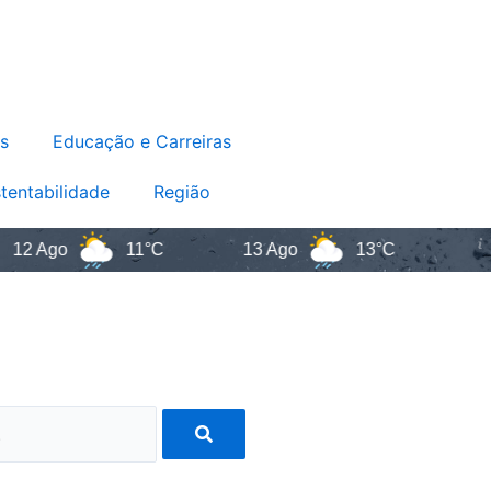
s
Educação e Carreiras
tentabilidade
Região
Ago
11°C
13 Ago
13°C
Sant