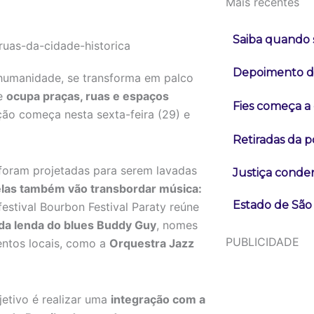
Mais recentes
Saiba quando s
Depoimento de
a humanidade, se transforma em palco
ue
ocupa praças, ruas e espaços
Fies começa a 
ão começa nesta sexta-feira (29) e
Retiradas da 
 foram projetadas para serem lavadas
Justiça conde
elas também vão transbordar música:
Estado de São 
estival Bourbon Festival Paraty reúne
a da lenda do blues Buddy Guy
, nomes
PUBLICIDADE
entos locais, como a
Orquestra Jazz
jetivo é realizar uma
integração com a