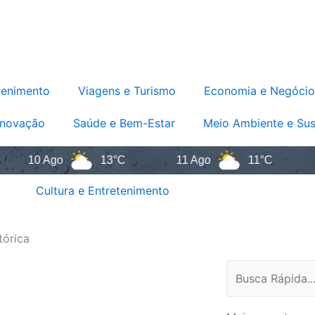
tenimento
Viagens e Turismo
Economia e Negócio
Inovação
Saúde e Bem-Estar
Meio Ambiente e Sus
10 Ago
13°C
11 Ago
11°C
12 
Cultura e Entretenimento
tórica
Pesquisar