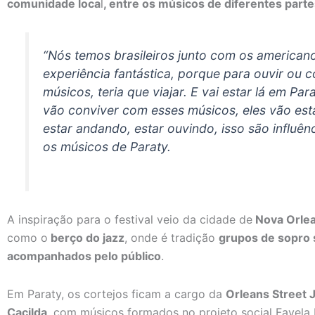
comunidade loca
l
, entre os músicos de diferentes part
“Nós temos brasileiros junto com os america
experiência fantástica, porque para ouvir ou 
músicos, teria que viajar. E vai estar lá em Para
vão conviver com esses músicos, eles vão esta
estar andando, estar ouvindo, isso são influên
os músicos de Paraty.
A inspiração para o festival veio da cidade de
Nova Orlea
como o
berço do jazz
, onde é tradição
grupos de sopro 
acompanhados pelo público
.
Em Paraty, os cortejos ficam a cargo da
Orleans Street 
Cacilda
, com músicos formados no projeto social Favela