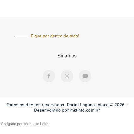
Fique por dentro de tudo!
Siga-nos
F
I
Y
a
n
o
c
s
u
e
t
t
b
a
u
o
g
b
o
r
e
Todos os direitos reservados. Portal Laguna Infoco © 2026 -
k
a
-
m
Desenvolvido por mktinfo.com.br
f
Obrigado por ser nosso Leitor.