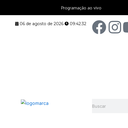
F
I
06 de agosto de 2026
09:42:33
a
n
c
s
e
t
b
a
o
g
Pesquisar
o
r
k
a