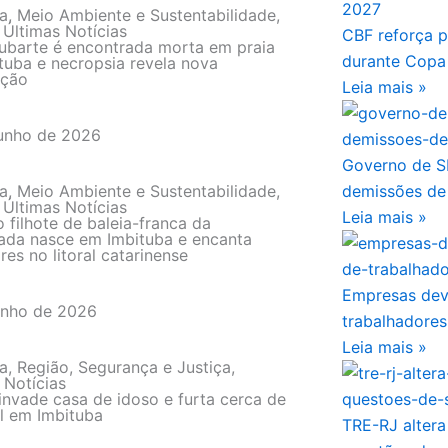
a
,
Meio Ambiente e Sustentabilidade
,
,
Últimas Notícias
CBF reforça p
jubarte é encontrada morta em praia
durante Copa
tuba e necropsia revela nova
ação
Leia mais »
junho de 2026
Governo de S
a
,
Meio Ambiente e Sustentabilidade
,
demissões de
,
Últimas Notícias
Leia mais »
o filhote de baleia-franca da
ada nasce em Imbituba e encanta
es no litoral catarinense
Empresas deve
unho de 2026
trabalhadore
Leia mais »
a
,
Região
,
Segurança e Justiça
,
 Notícias
invade casa de idoso e furta cerca de
l em Imbituba
TRE-RJ altera