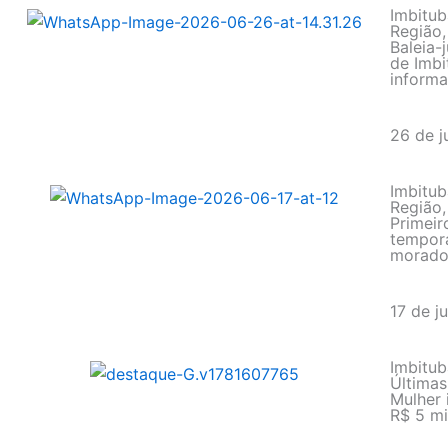
Imbitub
Região
Baleia-
de Imbi
inform
26 de 
Imbitub
Região
Primeir
tempor
morador
17 de j
Imbitub
Últimas
Mulher 
R$ 5 mi