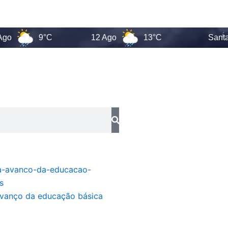
9°C
12 Ago
13°C
Santa Catari
avanço da educação básica