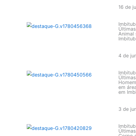
16 de j
Imbitub
Últimas
Animal 
Imbitub
4 de ju
Imbitub
Últimas
Homem 
em área
em Imb
3 de ju
Imbitub
Últimas
Corpo 