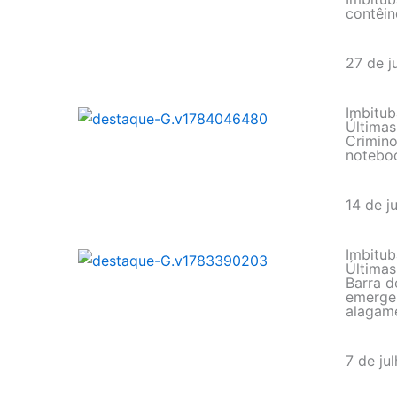
contêin
27 de j
Imbitub
Últimas
Crimino
notebo
14 de j
Imbitub
Últimas
Barra d
emergen
alagam
7 de ju