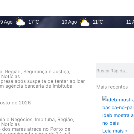
17°C
10 Ago
11°C
11 Ago
Pesquisar
a
,
Região
,
Segurança e Justiça
,
 Notícias
 presa após suspeita de tentar aplicar
m agência bancária de Imbituba
Mais recentes
gosto de 2026
Ideb mostra 
ia e Negócios
,
Imbituba
,
Região
,
no país
 Notícias
 dos mares atraca no Porto de
Leia mais »
a e movimenta cerca de 1,4 mil