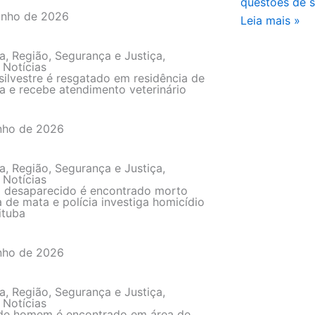
questões de 
unho de 2026
Leia mais »
a
,
Região
,
Segurança e Justiça
,
 Notícias
silvestre é resgatado em residência de
a e recebe atendimento veterinário
nho de 2026
a
,
Região
,
Segurança e Justiça
,
 Notícias
desaparecido é encontrado morto
 de mata e polícia investiga homicídio
ituba
nho de 2026
a
,
Região
,
Segurança e Justiça
,
 Notícias
de homem é encontrado em área de