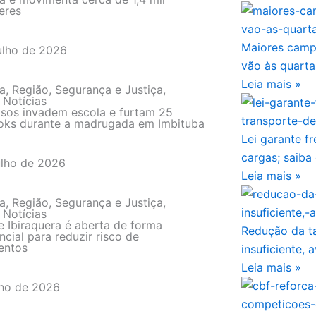
eres
Maiores camp
ulho de 2026
vão às quarta
Leia mais »
a
,
Região
,
Segurança e Justiça
,
 Notícias
sos invadem escola e furtam 25
oks durante a madrugada em Imbituba
Lei garante f
cargas; saiba
ulho de 2026
Leia mais »
a
,
Região
,
Segurança e Justiça
,
 Notícias
e Ibiraquera é aberta de forma
Redução da ta
cial para reduzir risco de
entos
insuficiente, 
Leia mais »
lho de 2026