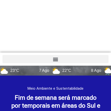
23°C
7 Ago
22°C
8 Ago
14°
Meio Ambiente e Sustentabilidade
Fim de semana será marcado
por temporais em áreas do Sul e