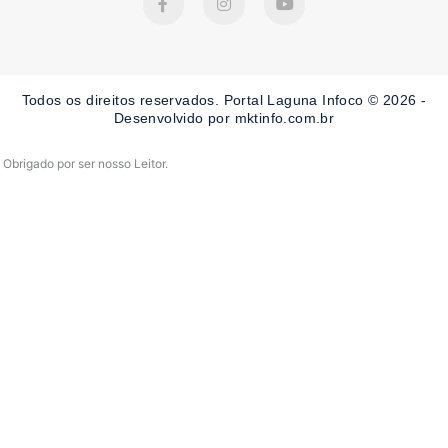
a
n
o
c
s
u
e
t
t
b
a
u
o
g
b
o
r
e
Todos os direitos reservados. Portal Laguna Infoco © 2026 -
k
a
-
m
Desenvolvido por mktinfo.com.br
f
Obrigado por ser nosso Leitor.