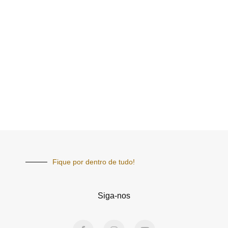
Fique por dentro de tudo!
Siga-nos
F
I
Y