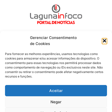
Gerenciar Consentimento
de Cookies
Fique por dentro de tudo!
Para fornecer as melhores experiências, usamos tecnologias como
cookies para armazenar e/ou acessar informações do dispositivo. O
consentimento para essas tecnologias nos permitirá processar dados
Siga-nos
como comportamento de navegação ou IDs exclusivos neste site. Não
consentir ou retirar o consentimento pode afetar negativamente certos
recursos e funções.
F
I
Y
a
n
o
c
s
u
Aceitar
e
t
t
b
a
u
o
g
b
Negar
o
r
e
Todos os direitos reservados. Portal Laguna Infoco © 2026 -
k
a
-
m
Desenvolvido por mktinfo.com.br