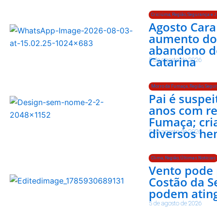
Criciúma
,
Região
,
Segurança e J
Agosto Cara
aumento dos
abandono d
Catarina
5 de agosto de 2026
Morro da Fumaça
,
Região
,
Segur
Pai é suspei
anos com r
Fumaça; cri
diversos h
5 de agosto de 2026
Clima
,
Região
,
Últimas Notícias
Vento pode 
Costão da S
podem atingi
5 de agosto de 2026