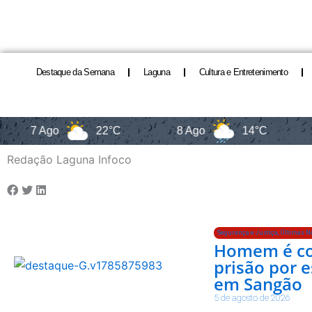
Destaque da Semana
Laguna
Cultura e Entretenimento
7 Ago
22°C
8 Ago
14°C
9 A
Redação Laguna Infoco
Segurança e Justiça
,
Últimas No
Homem é co
prisão por e
em Sangão
5 de agosto de 2026