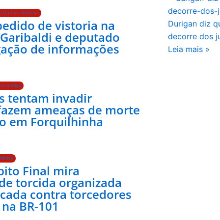
o
,
Últimas Notícias
edido de vistoria na
Durigan diz q
 Garibaldi e deputado
decorre dos j
gação de informações
Leia mais »
 e Justiça
 tentam invadir
 fazem ameaças de morte
o em Forquilhinha
tícias
ito Final mira
 de torcida organizada
ada contra torcedores
 na BR-101