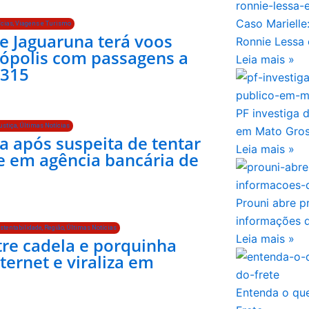
Caso Marielle
ícias
,
Viagens e Turismo
e Jaguaruna terá voos
Ronnie Lessa 
nópolis com passagens a
Leia mais »
 315
PF investiga 
ustiça
,
Últimas Notícias
em Mato Gro
a após suspeita de tentar
Leia mais »
pe em agência bancária de
Prouni abre 
informações d
stentabilidade
,
Região
,
Últimas Notícias
Leia mais »
re cadela e porquinha
ternet e viraliza em
Entenda o qu