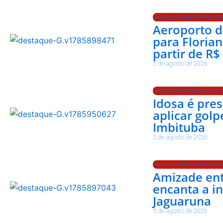
Jaguaruna
,
Região
,
Últimas Not
Aeroporto d
para Floria
partir de R$
5 de agosto de 2026
Imbituba
,
Região
,
Segurança e J
Idosa é pres
aplicar gol
Imbituba
5 de agosto de 2026
Jaguaruna
,
Meio Ambiente e Su
Amizade ent
encanta a in
Jaguaruna
5 de agosto de 2026