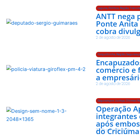
Laguna
,
Política
,
Região
,
Trânsit
ANTT nega p
Ponte Anita
cobra divul
2 de agosto de 2026
Forquilhinha
,
Região
,
Segurança
Encapuzados
comércio e
a empresári
2 de agosto de 2026
Segurança e Justiça
,
Últimas No
Operação Ap
integrantes
após embosc
do Criciúma
31 de julho de 2026