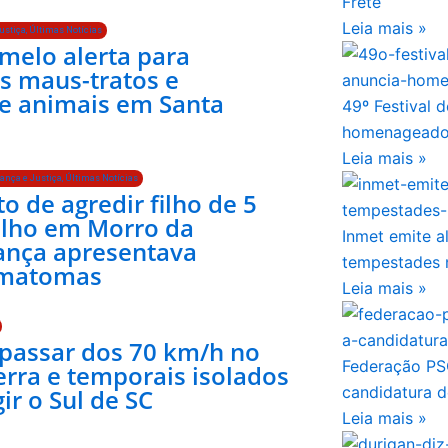
Frete
Leia mais »
ustiça
,
Últimas Notícias
melo alerta para
 maus-tratos e
e animais em Santa
49º Festival 
homenageados
Leia mais »
ança e Justiça
,
Últimas Notícias
to de agredir filho de 5
elho em Morro da
Inmet emite a
ança apresentava
tempestades 
ematomas
Leia mais »
passar dos 70 km/h no
Federação PSO
erra e temporais isolados
candidatura d
r o Sul de SC
Leia mais »