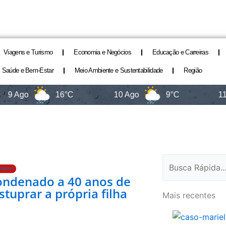
Viagens e Turismo
Economia e Negócios
Educação e Carreiras
Saúde e Bem-Estar
Meio Ambiente e Sustentabilidade
Região
go
16°C
10 Ago
9°C
11 Ago
Pesquisar
tícias
ndenado a 40 anos de
stuprar a própria filha
Mais recentes