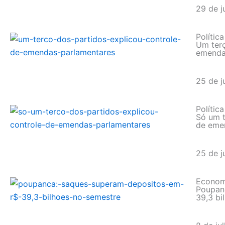
29 de j
Política
Um terç
emenda
25 de j
Política
Só um t
de eme
25 de j
Econom
Poupan
39,3 bi