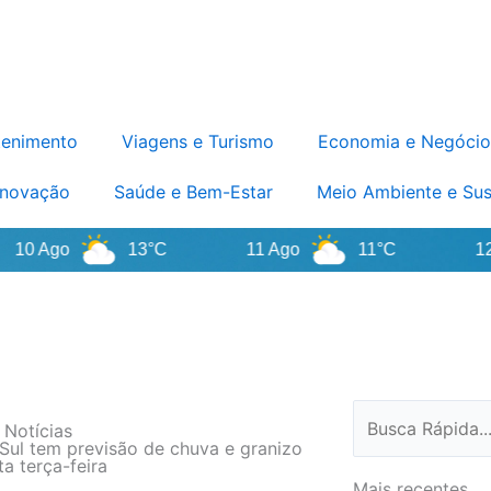
tenimento
Viagens e Turismo
Economia e Negócio
Inovação
Saúde e Bem-Estar
Meio Ambiente e Sus
Ago
13°C
11 Ago
11°C
12 Ago
Pesquisar
 Notícias
Sul tem previsão de chuva e granizo
ta terça-feira
Mais recentes