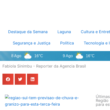
Destaque da Semana
Laguna
Cultura e Entre
Segurança e Justiça
Política
Tecnologia e 
8 Ago
16°C
9 Ago
16°C
10 
Fabiola Sinimbu - Reporter da Agencia Brasil
Últimas
Região 
para es