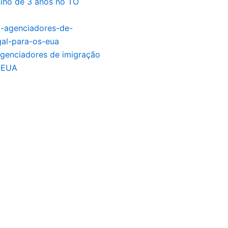
ino de 3 anos no TO
agenciadores de imigração
s EUA