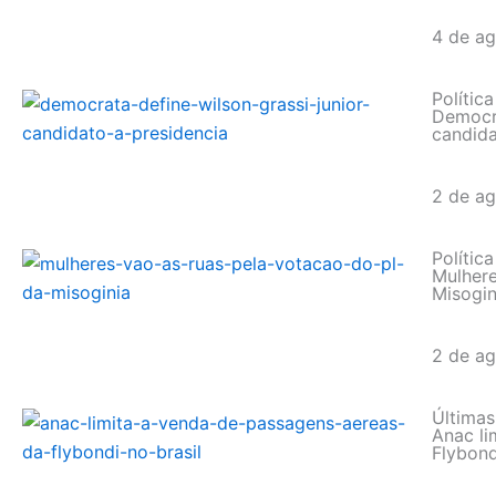
4 de a
Política
Democra
candida
2 de a
Política
Mulhere
Misogin
2 de a
Últimas
Anac li
Flybond