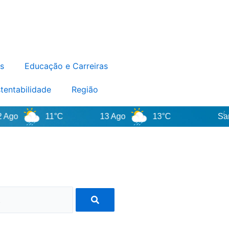
s
Educação e Carreiras
tentabilidade
Região
11°C
13 Ago
13°C
Santa Ca