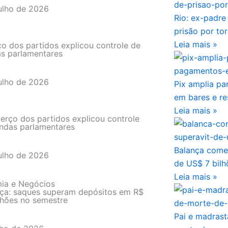
ulho de 2026
Rio: ex-padr
prisão por to
Leia mais »
o dos partidos explicou controle de
s parlamentares
ulho de 2026
Pix amplia p
em bares e re
Leia mais »
erço dos partidos explicou controle
ndas parlamentares
Balança comer
ulho de 2026
de US$ 7 bilh
Leia mais »
ia e Negócios
ça: saques superam depósitos em R$
lhões no semestre
Pai e madrast