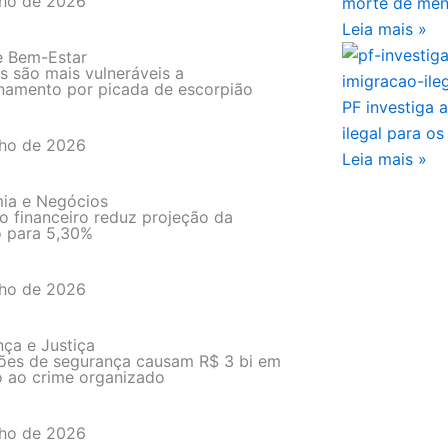
lho de 2026
morte de men
Leia mais »
e Bem-Estar
s são mais vulneráveis a
namento por picada de escorpião
PF investiga 
ilegal para o
lho de 2026
Leia mais »
ia e Negócios
 financeiro reduz projeção da
o para 5,30%
lho de 2026
ça e Justiça
ões de segurança causam R$ 3 bi em
o ao crime organizado
lho de 2026