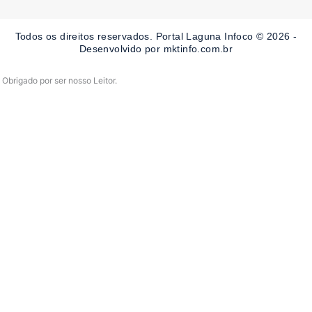
b
a
u
o
g
b
o
r
e
Todos os direitos reservados. Portal Laguna Infoco © 2026 -
k
a
-
m
Desenvolvido por mktinfo.com.br
f
Obrigado por ser nosso Leitor.