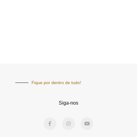
Fique por dentro de tudo!
Siga-nos
F
I
Y
a
n
o
c
s
u
e
t
t