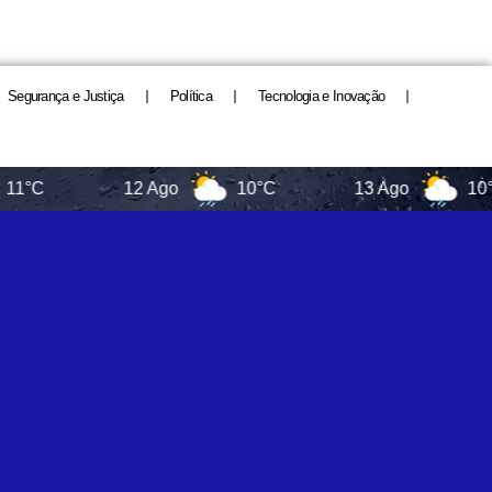
Segurança e Justiça
Política
Tecnologia e Inovação
12 Ago
10°C
13 Ago
10°C