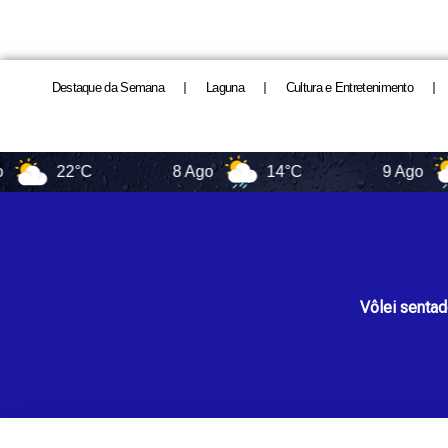
Destaque da Semana
Laguna
Cultura e Entretenimento
22°C
8 Ago
14°C
9 Ago
16
Vôlei senta