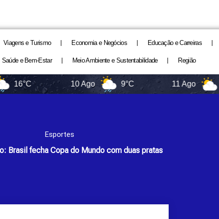
Viagens e Turismo
Economia e Negócios
Educação e Carreiras
Saúde e Bem-Estar
Meio Ambiente e Sustentabilidade
Região
°C
10 Ago
9°C
11 Ago
11°C
Esportes
do: Brasil fecha Copa do Mundo com duas pratas