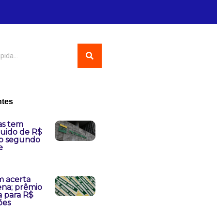
ntes
as tem
quido de R$
no segundo
e
 acerta
na; prêmio
 para R$
ões