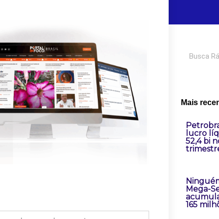
Pesquisar
Mais rece
Petrobr
lucro lí
52,4 bi 
trimestr
Ninguém
Mega-Se
acumula
165 milh