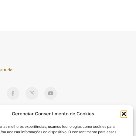
e tudo!
F
I
Y
a
n
o
c
s
u
e
t
t
b
a
u
o
g
b
Gerenciar Consentimento de Cookies
o
r
e
k
a
er as melhores experiências, usamos tecnologias como cookies para
-
m
/ou acessar informações do dispositivo. O consentimento para essas
f