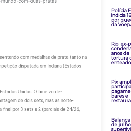
Polícia 
indicia 1
por que
da Voep
Rio: ex-
condena
anos de 
i sentando com medalhas de prata tanto na
tortura 
enteado
mpetição disputada em Indiana (Estados
Pix ampl
particip
pagame
s Estados Unidos. O time verde-
bares e
vantagem de dois sets, mas as norte-
restaur
final por 3 sets a 2 (parciais de 24/26,
Balança
de julh
superávi