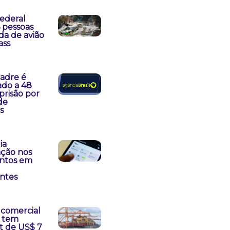
Federal
6 pessoas
da de avião
ass
padre é
do a 48
prisão por
de
s
ia
ação nos
ntos em
antes
 comercial
o tem
t de US$ 7