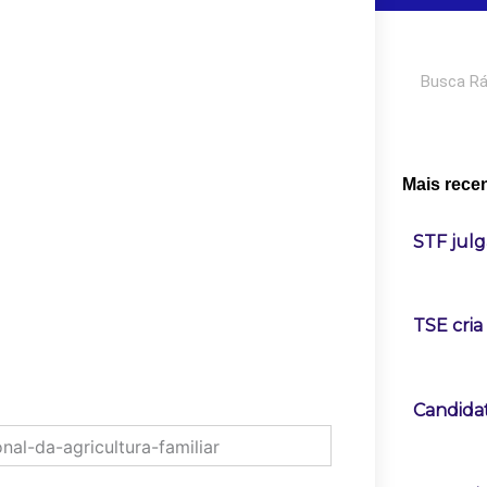
Pesquisar
Mais rece
STF julg
TSE cria
Candidat