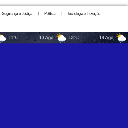
Segurança e Justiça
Política
Tecnologia e Inovação
11°C
13 Ago
13°C
14 Ago
16°