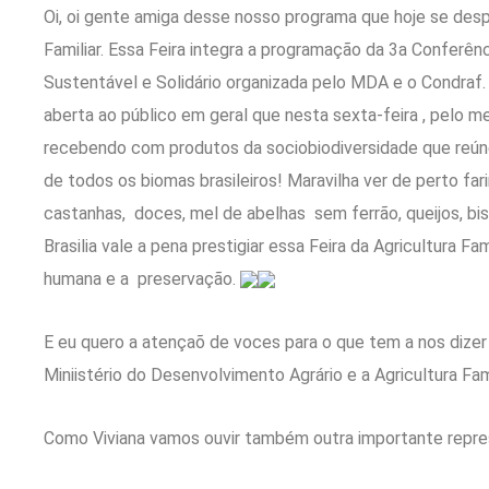
Oi, oi gente amiga desse nosso programa que hoje se desp
Familiar. Essa Feira integra a programação da 3a Conferê
Sustentável e Solidário organizada pelo MDA e o Condraf. 
aberta ao público em geral que nesta sexta-feira , pelo m
recebendo com produtos da sociobiodiversidade que reún
de todos os biomas brasileiros! Maravilha ver de perto far
castanhas, doces, mel de abelhas sem ferrão, queijos, bi
Brasilia vale a pena prestigiar essa Feira da Agricultura Fa
humana e a preservação.
E eu quero a atençaõ de voces para o que tem a nos dizer
Miniistério do Desenvolvimento Agrário e a Agricultura Fa
Como Viviana vamos ouvir também outra importante repre