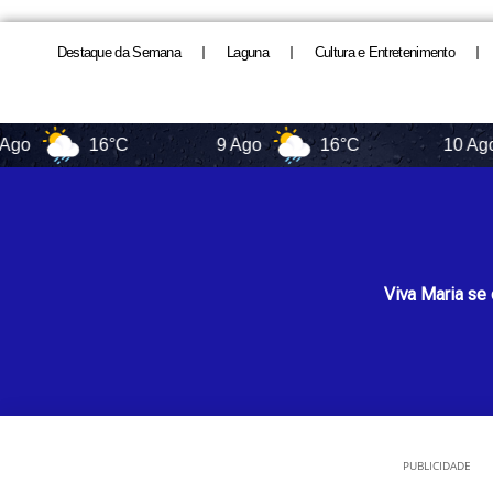
Destaque da Semana
Laguna
Cultura e Entretenimento
16°C
9 Ago
16°C
10 Ago
Viva Maria se 
PUBLICIDADE