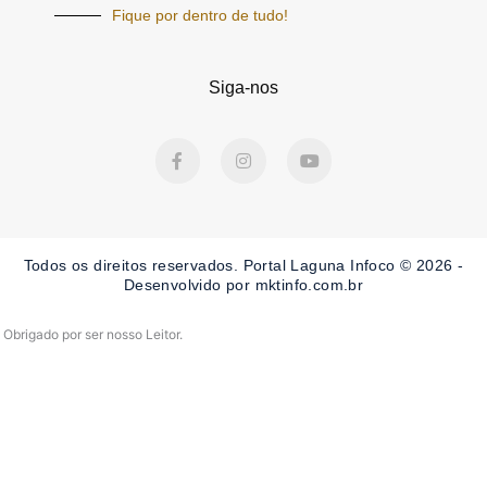
Fique por dentro de tudo!
Siga-nos
F
I
Y
a
n
o
c
s
u
e
t
t
b
a
u
o
g
b
o
r
e
Todos os direitos reservados. Portal Laguna Infoco © 2026 -
k
a
-
m
Desenvolvido por mktinfo.com.br
f
Obrigado por ser nosso Leitor.