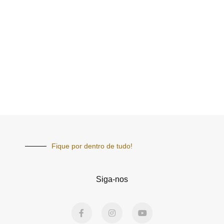
Fique por dentro de tudo!
Siga-nos
F
I
Y
a
n
o
c
s
u