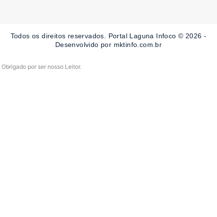
e
t
t
b
a
u
o
g
b
o
r
e
Todos os direitos reservados. Portal Laguna Infoco © 2026 -
k
a
-
m
Desenvolvido por mktinfo.com.br
f
Obrigado por ser nosso Leitor.