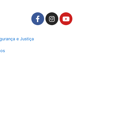
F
I
Y
a
n
o
c
s
u
e
t
t
gurança e Justiça
b
a
u
o
g
b
ios
o
r
e
k
a
-
m
f