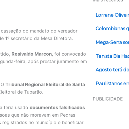
Lorrane Olivei
Colombianas q
a cassação do mandato do vereador
 1º secretário da Mesa Diretora.
Mega-Sena sor
rtido,
Rosivaldo Marcon
, foi convocado
Tenista Bia H
egunda-feira, após prestar juramento em
Agosto terá do
Paulistanos en
. O
Tribunal Regional Eleitoral de Santa
eitoral de Tubarão.
PUBLICIDADE
i teria usado
documentos falsificados
 pessoas que não moravam em Pedras
 registrados no município e beneficiar