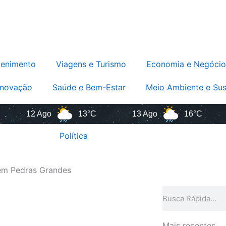
tenimento
Viagens e Turismo
Economia e Negócio
Inovação
Saúde e Bem-Estar
Meio Ambiente e Sus
12 Ago
13°C
13 Ago
16°C
1
Política
em Pedras Grandes
Pesquisar
Mais recentes