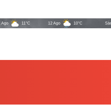
11°C
12 Ago
10°C
Santa Cata