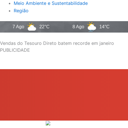
Meio Ambiente e Sustentabilidade
Região
 Ago
22°C
8 Ago
14°C
9 Ago
Vendas do Tesouro Direto batem recorde em janeiro
PUBLICIDADE