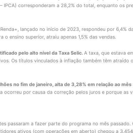
 – IPCA) corresponderam a 28,2% do total, enquanto os pr
Renda+, lançado no início de 2023, respondeu por 6,4% da
 o ensino superior, atraiu apenas 1,5% das vendas.
ificado pelo alto nível da Taxa Selic.
A taxa, que estava e
ivos. Os títulos vinculados à inflação também têm atraído 
lhões no fim de janeiro, alta de 3,28% em relação ao mê
a ocorreu por causa da correção pelos juros e porque as 
tes passaram a fazer parte do programa no mês passado. O 
stidores ativos (com operações em aberto) chegou a 3.45