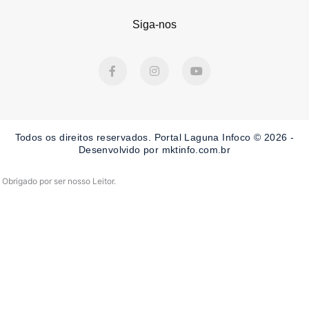
Siga-nos
F
I
Y
a
n
o
c
s
u
e
t
t
b
a
u
o
g
b
o
r
e
Todos os direitos reservados. Portal Laguna Infoco © 2026 -
k
a
-
m
Desenvolvido por mktinfo.com.br
f
Obrigado por ser nosso Leitor.