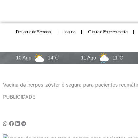
Destaque da Semana
Laguna
Cultura e Entretenimento
10 Ago
14°C
11 Ago
11°C
12 
Vacina da herpes-zóster é segura para pacientes reumáti
PUBLICIDADE