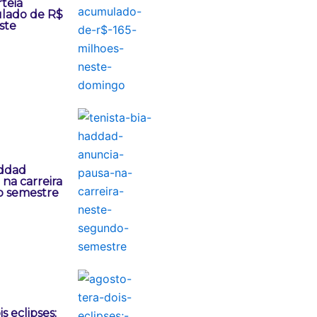
teia
lado de R$
ste
addad
na carreira
o semestre
s eclipses;