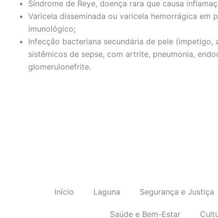
Síndrome de Reye, doença rara que causa inflamaçã
Varicela disseminada ou varicela hemorrágica e
imunológico;
Infecção bacteriana secundária de pele (impetigo, a
sistêmicos de sepse, com artrite, pneumonia, endoc
glomerulonefrite.
Início
Laguna
Segurança e Justiça
Saúde e Bem-Estar
Cult