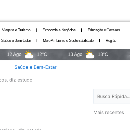
Viagens e Turismo
Economia e Negócios
Educação e Carreiras
Saúde e Bem-Estar
Meio Ambiente e Sustentabilidade
Região
Ago
12°C
13 Ago
18°C
14 Ago
Saúde e Bem-Estar
cos, diz estudo
Pesquisar
Mais recentes