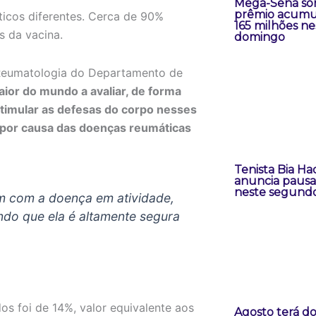
Mega-Sena sor
prêmio acumu
icos diferentes. Cerca de 90%
165 milhões ne
 da vacina.
domingo
 Reumatologia do Departamento de
aior do mundo a avaliar, de forma
stimular as defesas do corpo nesses
o por causa das doenças reumáticas
Tenista Bia H
anuncia pausa 
neste segund
am com a doença em atividade,
ndo que ela é altamente segura
os foi de 14%, valor equivalente aos
Agosto terá doi