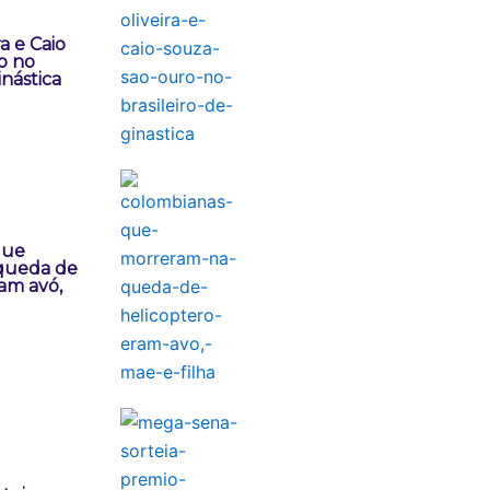
a e Caio
o no
inástica
que
queda de
am avó,