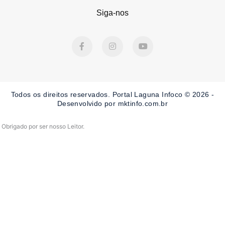
Siga-nos
F
I
Y
a
n
o
c
s
u
e
t
t
b
a
u
o
g
b
o
r
e
Todos os direitos reservados. Portal Laguna Infoco © 2026 -
k
a
-
m
Desenvolvido por mktinfo.com.br
f
Obrigado por ser nosso Leitor.