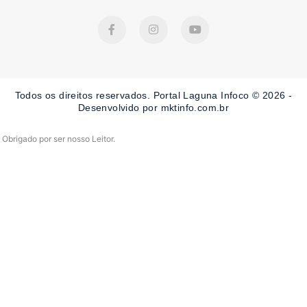
F
I
Y
a
n
o
c
s
u
e
t
t
b
a
u
o
g
b
o
r
e
Todos os direitos reservados. Portal Laguna Infoco © 2026 -
k
a
-
m
Desenvolvido por mktinfo.com.br
f
Obrigado por ser nosso Leitor.